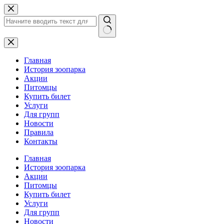
Перейти
к
сути
Ничего
не
найдено
Главная
История зоопарка
Акции
Питомцы
Купить билет
Услуги
Для групп
Новости
Правила
Контакты
Главная
История зоопарка
Акции
Питомцы
Купить билет
Услуги
Для групп
Новости