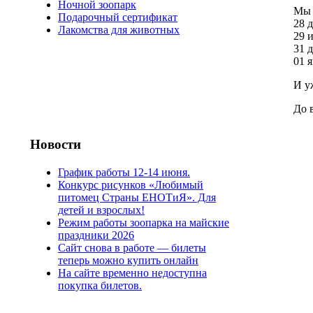
Ночной зоопарк
Мы 
Подарочный сертификат
28 д
Лакомства для животных
29 и
31 д
01 
И у
До в
Новости
График работы 12-14 июня.
Конкурс рисунков «Любимый
питомец Страны ЕНОТиЯ». Для
детей и взрослых!
Режим работы зоопарка на майские
праздники 2026
Сайт снова в работе — билеты
теперь можно купить онлайн
На сайте временно недоступна
покупка билетов.