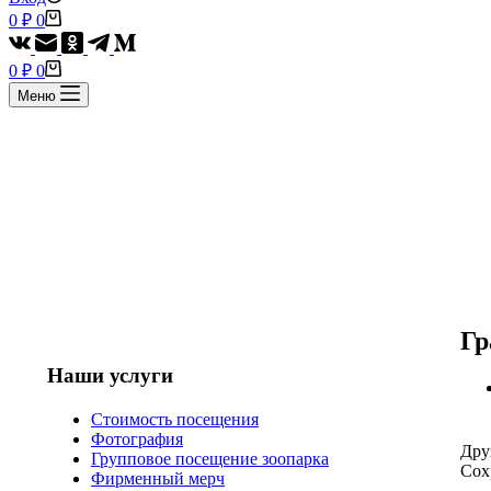
Корзина
0
₽
0
Корзина
0
₽
0
Меню
Гр
Наши услуги
Стоимость посещения
Фотография
Дру
Групповое посещение зоопарка
Сох
Фирменный мерч