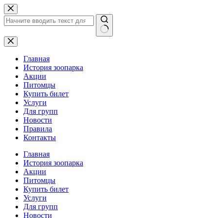
Перейти
к
сути
Ничего
не
найдено
Главная
История зоопарка
Акции
Питомцы
Купить билет
Услуги
Для групп
Новости
Правила
Контакты
Главная
История зоопарка
Акции
Питомцы
Купить билет
Услуги
Для групп
Новости