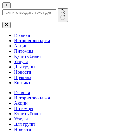
Перейти
к
сути
Ничего
не
найдено
Главная
История зоопарка
Акции
Питомцы
Купить билет
Услуги
Для групп
Новости
Правила
Контакты
Главная
История зоопарка
Акции
Питомцы
Купить билет
Услуги
Для групп
Новости