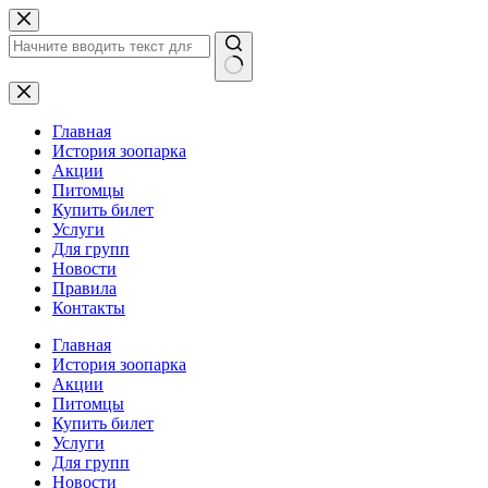
Перейти
к
сути
Ничего
не
найдено
Главная
История зоопарка
Акции
Питомцы
Купить билет
Услуги
Для групп
Новости
Правила
Контакты
Главная
История зоопарка
Акции
Питомцы
Купить билет
Услуги
Для групп
Новости