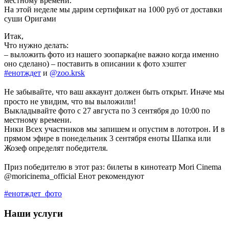
местному времени.⠀⠀
На этой неделе мы дарим сертификат на 1000 руб от доставки
суши Оригами
Итак,
Что нужно делать:
– выложить фото из нашего зоопарка(не важно когда именно
оно сделано) – поставить в описании к фото хэштег
#енотждет
и
@zoo.krsk
⠀⠀⠀
Не забывайте, что ваш аккаунт должен быть открыт. Иначе мы
просто не увидим, что вы выложили! ⠀⠀⠀
Выкладывайте фото с 27 августа по 3 сентября до 10:00 по
местному времени.
Ники Всех участников мы запишем и опустим в лототрон. И в
прямом эфире в понедельник 3 сентября еноты Шапка или
Жозеф определят победителя. ⠀
⠀⠀
Приз победителю в этот раз
: билеты в кинотеатр Mori Cinema
@moricinema_official Енот рекомендуют
#енотждет_фото
Наши услуги