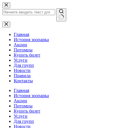
Перейти
к
сути
Ничего
не
найдено
Главная
История зоопарка
Акции
Питомцы
Купить билет
Услуги
Для групп
Новости
Правила
Контакты
Главная
История зоопарка
Акции
Питомцы
Купить билет
Услуги
Для групп
Новости