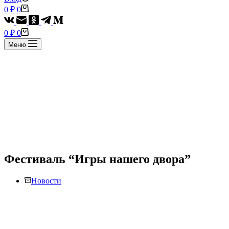
Корзина
0
₽
0
Корзина
0
₽
0
Меню
Фестиваль “Игры нашего двора”
Новости