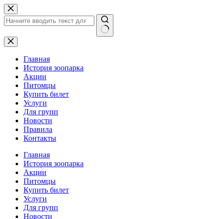
Перейти
к
сути
Ничего
не
найдено
Главная
История зоопарка
Акции
Питомцы
Купить билет
Услуги
Для групп
Новости
Правила
Контакты
Главная
История зоопарка
Акции
Питомцы
Купить билет
Услуги
Для групп
Новости