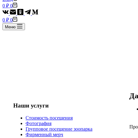
Корзина
0
₽
0
Корзина
0
₽
0
Меню
Да
Наши услуги
Стоимость посещения
Фотография
Про
Групповое посещение зоопарка
Фирменный мерч