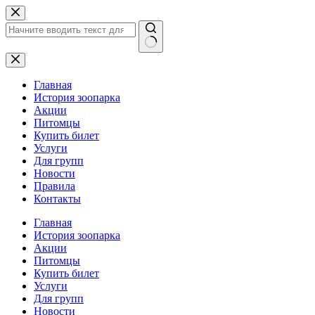
Перейти
к
сути
Ничего
не
найдено
Главная
История зоопарка
Акции
Питомцы
Купить билет
Услуги
Для групп
Новости
Правила
Контакты
Главная
История зоопарка
Акции
Питомцы
Купить билет
Услуги
Для групп
Новости