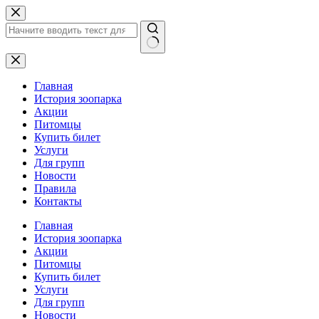
Перейти
к
сути
Ничего
не
найдено
Главная
История зоопарка
Акции
Питомцы
Купить билет
Услуги
Для групп
Новости
Правила
Контакты
Главная
История зоопарка
Акции
Питомцы
Купить билет
Услуги
Для групп
Новости