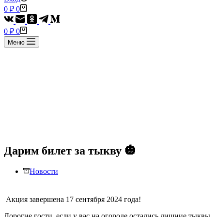
Корзина
0
₽
0
Корзина
0
₽
0
Меню
Дарим билет за тыкву 🎃
Новости
Акция завершена 17 сентября 2024 года!
Дорогие гости, если у вас на огороде остались лишние тыквы,