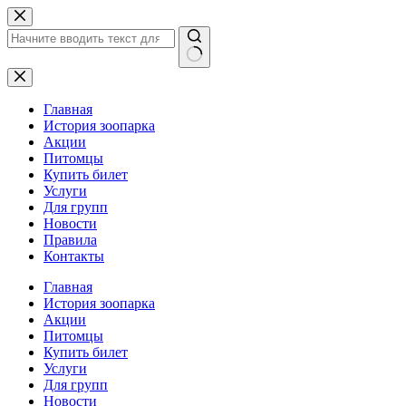
Перейти
к
сути
Ничего
не
найдено
Главная
История зоопарка
Акции
Питомцы
Купить билет
Услуги
Для групп
Новости
Правила
Контакты
Главная
История зоопарка
Акции
Питомцы
Купить билет
Услуги
Для групп
Новости