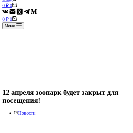
Корзина
0
₽
0
Корзина
0
₽
0
Меню
12 апреля зоопарк будет закрыт для
посещения!
Новости