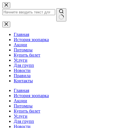
Перейти
к
сути
Ничего
не
найдено
Главная
История зоопарка
Акции
Питомцы
Купить билет
Услуги
Для групп
Новости
Правила
Контакты
Главная
История зоопарка
Акции
Питомцы
Купить билет
Услуги
Для групп
Новости