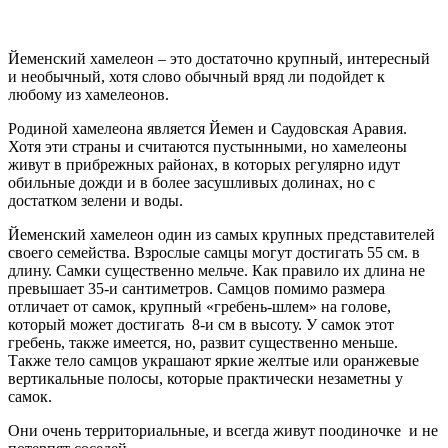
Йеменский хамелеон – это достаточно крупный, интересный
и необычный, хотя слово обычный вряд ли подойдет к
любому из хамелеонов.
Родиной хамелеона является Йемен и Саудовская Аравия.
Хотя эти страны и считаются пустынными, но хамелеоны
живут в прибрежных районах, в которых регулярно идут
обильные дожди и в более засушливых долинах, но с
достатком зелени и воды.
Йеменский хамелеон один из самых крупных представителей
своего семейства. Взрослые самцы могут достигать 55 см. в
длину. Самки существенно мельче. Как правило их длина не
превышает 35-и сантиметров. Самцов помимо размера
отличает от самок, крупный «гребень-шлем» на голове,
который может достигать 8-и см в высоту. У самок этот
гребень, также имеется, но, развит существенно меньше.
Также тело самцов украшают яркие желтые или оранжевые
вертикальные полосы, которые практически незаметны у
самок.
Они очень территориальные, и всегда живут поодиночке и не