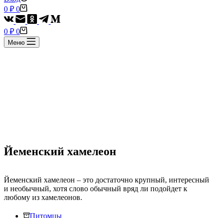
Корзина
0
₽
0
Корзина
0
₽
0
Меню
Йеменский хамелеон
Йеменский хамелеон – это достаточно крупный, интересный
и необычный, хотя слово обычный вряд ли подойдет к
любому из хамелеонов.
Питомцы