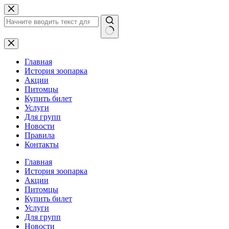
Перейти
к
сути
Ничего
не
найдено
Главная
История зоопарка
Акции
Питомцы
Купить билет
Услуги
Для групп
Новости
Правила
Контакты
Главная
История зоопарка
Акции
Питомцы
Купить билет
Услуги
Для групп
Новости