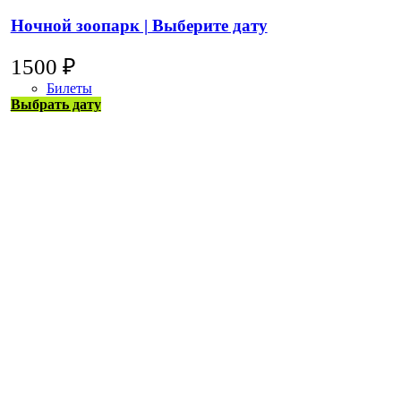
Ночной зоопарк | Выберите дату
1500
₽
Билеты
Этот
Выбрать дату
товар
имеет
несколько
вариаций.
Опции
можно
выбрать
на
странице
товара.