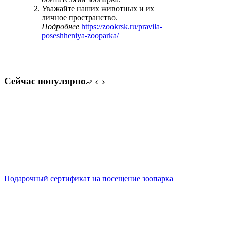
Уважайте наших животных и их
личное пространство.
Подробнее
https://zookrsk.ru/pravila-
poseshheniya-zooparka/
Сейчас популярно
Подарочный сертификат на посещение зоопарка