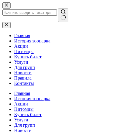
Перейти
к
сути
Ничего
не
найдено
Главная
История зоопарка
Акции
Питомцы
Купить билет
Услуги
Для групп
Новости
Правила
Контакты
Главная
История зоопарка
Акции
Питомцы
Купить билет
Услуги
Для групп
Новости